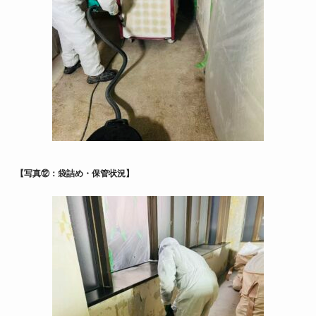
【写真⑫：袋詰め・保管状況】