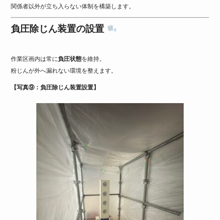
関係者以外が立ち入らない体制を構築します。
負圧除じん装置の設置
作業区画内は常に
負圧状態
を維持。
粉じんが外へ漏れない環境を整えます。
【写真⑨：負圧除じん装置設置】