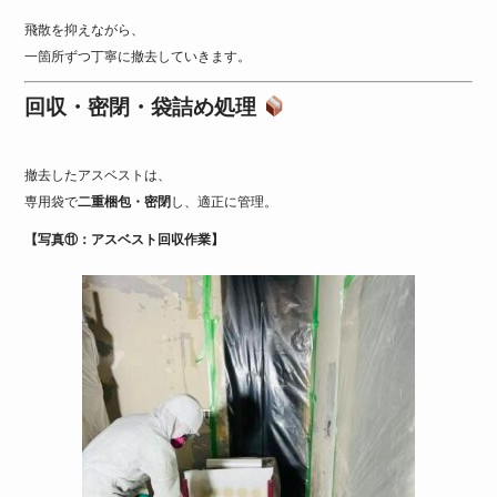
飛散を抑えながら、
一箇所ずつ丁寧に撤去していきます。
回収・密閉・袋詰め処理
撤去したアスベストは、
専用袋で
二重梱包・密閉
し、適正に管理。
【写真⑪：アスベスト回収作業】