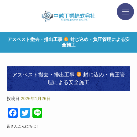
アスベスト撤去・排出工事
封じ込め・負圧管理による安
全施工
アスベスト撤去・排出工事
封じ込め・負圧管
理による安全施工
投稿日
2026年1月26日
F
T
Li
a
wi
n
皆さんこんにちは！
c
tt
e