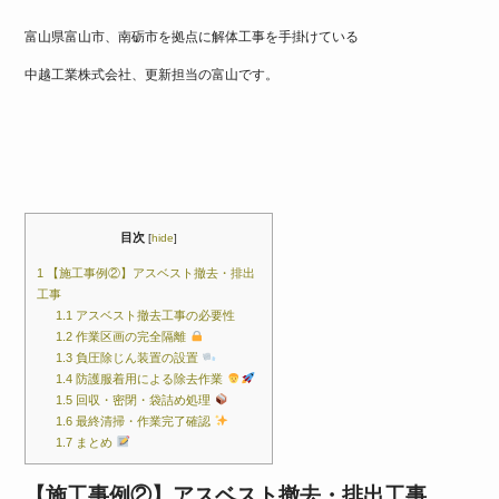
e
er
富山県富山市、南砺市を拠点に解体工事を手掛けている
b
中越工業株式会社、更新担当の富山です。
o
o
k
目次
[
hide
]
1
【施工事例②】アスベスト撤去・排出
工事
1.1
アスベスト撤去工事の必要性
1.2
作業区画の完全隔離
1.3
負圧除じん装置の設置
1.4
防護服着用による除去作業
1.5
回収・密閉・袋詰め処理
1.6
最終清掃・作業完了確認
1.7
まとめ
【施工事例②】アスベスト撤去・排出工事