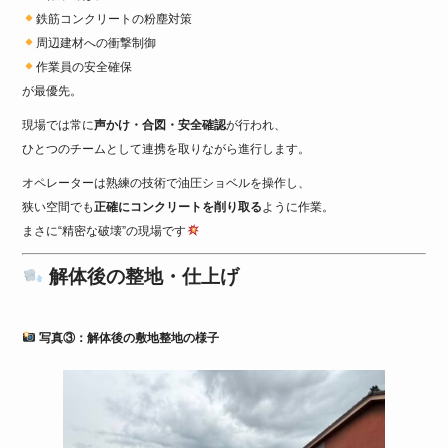
鉄筋コンクリートの粉塵対策
周辺建材への衝撃制御
作業員の安全確保
が最優先。
現場では常に
声かけ・合図・安全確認
が行われ、
ひとつのチームとして連携を取りながら進行します。
オペレーターは熟練の技術で油圧ショベルを操作し、
狭い空間でも
正確にコンクリートを削り取る
ように作業。
まさに“精密な破壊”の現場です
解体後の整地・仕上げ
写真③：解体後の敷地整地の様子