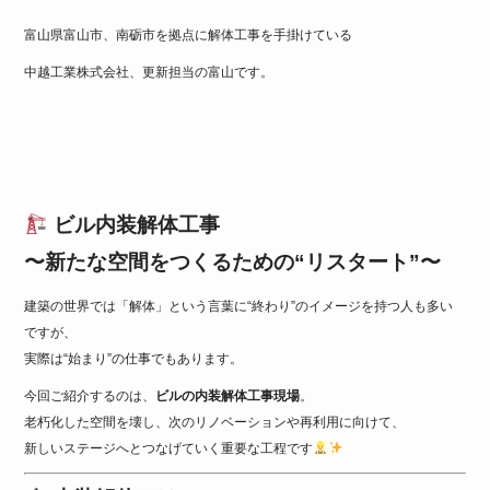
e
er
富山県富山市、南砺市を拠点に解体工事を手掛けている
b
中越工業株式会社、更新担当の富山です。
o
o
k
ビル内装解体工事
〜新たな空間をつくるための“リスタート”〜
建築の世界では「解体」という言葉に“終わり”のイメージを持つ人も多い
ですが、
実際は“始まり”の仕事でもあります。
今回ご紹介するのは、
ビルの内装解体工事現場
。
老朽化した空間を壊し、次のリノベーションや再利用に向けて、
新しいステージへとつなげていく重要な工程です