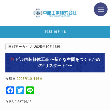
2025 10月 16
日別アーカイブ:
2025年10月16日
ビル内装解体工事 〜新たな空間をつくるため
の“リスタート”〜
投稿日
2025年10月16日
F
T
Li
a
wi
n
皆さんこんにちは！
c
tt
e