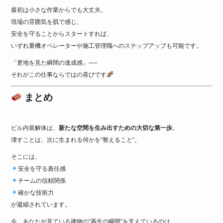
最初は小さな作業からでも大丈夫。
現場の雰囲気を肌で感じ、
安全を守ることからスタートすれば、
いずれ重機オペレーターや施工管理職へのステップアップも可能です。
「更地を見た瞬間の達成感」──
それがこの仕事ならではの喜びです
まとめ
ビル内装解体は、
新たな空間を生み出すための大切な第一歩
。
壊すことは、次に生まれる何かを“整えること”。
そこには、
安全を守る責任感
チームの信頼関係
確かな技術力
が凝縮されています。
今、あなたが見ている建物の“再生の瞬間”を支えているのは、