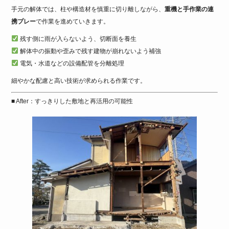
手元の解体では、柱や構造材を慎重に切り離しながら、
重機と手作業の連
携プレー
で作業を進めていきます。
残す側に雨が入らないよう、切断面を養生
解体中の振動や歪みで残す建物が崩れないよう補強
電気・水道などの設備配管を分離処理
細やかな配慮と高い技術が求められる作業です。
■ After：すっきりした敷地と再活用の可能性