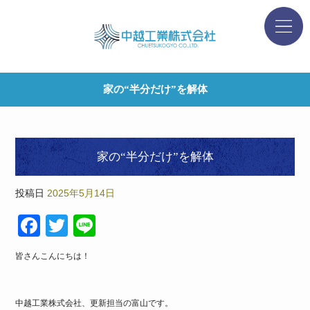
家の“半分だけ”を解体
家の“半分だけ”を解体
投稿日
2025年5月14日
F
T
Li
a
wi
n
皆さんこんにちは！
c
tt
e
e
er
中越工業株式会社、更新担当の富山です。