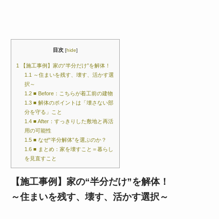
b
o
o
k
目次
[
hide
]
1
【施工事例】家の“半分だけ”を解体！
1.1
～住まいを残す、壊す、活かす選
択～
1.2
■ Before：こちらが着工前の建物
1.3
■ 解体のポイントは「壊さない部
分を守る」こと
1.4
■ After：すっきりした敷地と再活
用の可能性
1.5
■ なぜ“半分解体”を選ぶのか？
1.6
■ まとめ：家を壊すこと＝暮らし
を見直すこと
【施工事例】家の“半分だけ”を解体！
～住まいを残す、壊す、活かす選択～